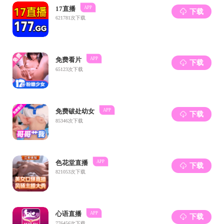
分享到：
扫码浏览