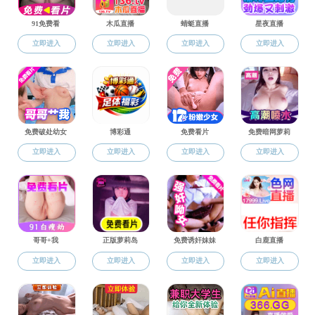
主题分类：
综合政务
发布机构：
永利娱乐场
生成日期：
2025-05-16
文件编号：
有效性：
有效
公开范围：
面向全社会
公开方式：
主动公开
永利娱乐场 地名公告（20
25）第7号
访问量：